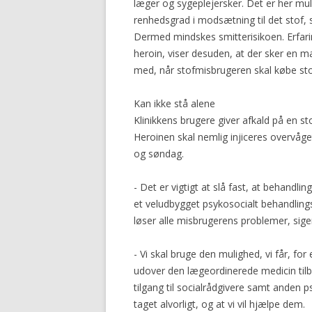
læger og sygeplejersker. Det er her mul
renhedsgrad i modsætning til det stof, 
Dermed mindskes smitterisikoen. Erfarin
heroin, viser desuden, at der sker en ma
med, når stofmisbrugeren skal købe sto
Kan ikke stå alene
Klinikkens brugere giver afkald på en sto
Heroinen skal nemlig injiceres overvåg
og søndag.
- Det er vigtigt at slå fast, at behandl
et veludbygget psykosocialt behandlingst
løser alle misbrugerens problemer, sige
- Vi skal bruge den mulighed, vi får, fo
udover den lægeordinerede medicin tilb
tilgang til socialrådgivere samt anden ps
taget alvorligt, og at vi vil hjælpe dem.