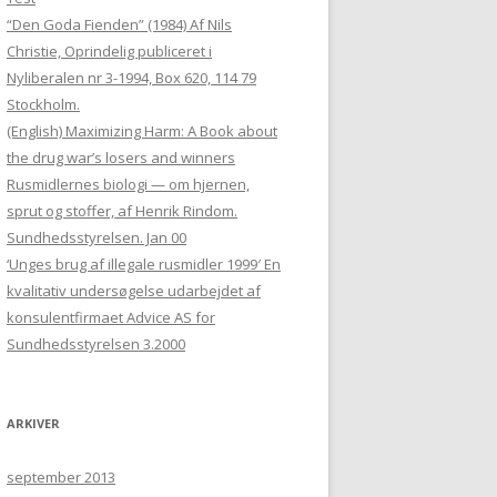
“Den Goda Fienden” (1984) Af Nils
Christie, Oprindelig publiceret i
Nyliberalen nr 3-1994, Box 620, 114 79
Stockholm.
(English) Maximizing Harm: A Book about
the drug war’s losers and winners
Rusmidlernes biologi — om hjernen,
sprut og stoffer, af Henrik Rindom.
Sundhedsstyrelsen. Jan 00
‘Unges brug af illegale rusmidler 1999′ En
kvalitativ undersøgelse udarbejdet af
konsulentfirmaet Advice AS for
Sundhedsstyrelsen 3.2000
ARKIVER
september 2013