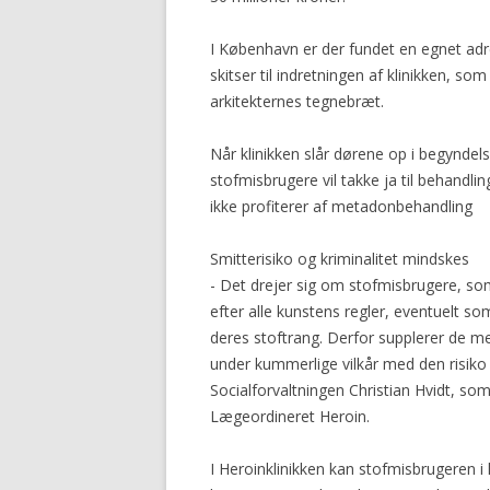
I København er der fundet en egnet adre
skitser til indretningen af klinikken, som
arkitekternes tegnebræt.
Når klinikken slår dørene op i begynde
stofmisbrugere vil takke ja til behandl
ikke profiterer af metadonbehandling
Smitterisiko og kriminalitet mindskes
- Det drejer sig om stofmisbrugere, s
efter alle kunstens regler, eventuelt so
deres stoftrang. Derfor supplerer de me
under kummerlige vilkår med den risiko f
Socialforvaltningen Christian Hvidt, so
Lægeordineret Heroin.
I Heroinklinikken kan stofmisbrugeren i