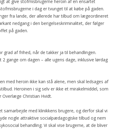
igt at give stofmisbrugerne heroin af en ensartet
stofmisbrugerne i dag er tvunget til at købe på gaden.
ger fra lande, der allerede har tilbud om lægeordineret
rkant nedgang i den berigelseskriminalitet, der følger
ffet på gaden.
r grad af frihed, når de takker ja til behandlingen.
et 2 gange om dagen – alle ugens dage, inklusive lørdag
ingen med heroin ikke kan stå alene, men skal ledsages af
ilbud. Heroinen i sig selv er ikke et mirakelmiddel, som
r Overlæge Christian Hvidt.
r et samarbejde med klinikkens brugere, og derfor skal vi
yde nogle attraktive socialpædagogiske tilbud og nem
ykosocial behandling. Vi skal vise brugerne, at de bliver