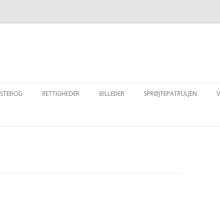
Videre til indhold
STEBOG
RETTIGHEDER
BILLEDER
SPRØJTEPATRULJEN