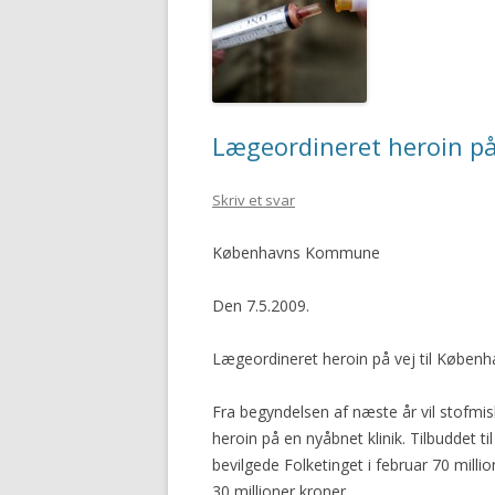
Lægeordineret heroin på
Skriv et svar
Københavns Kommune
Den 7.5.2009.
Lægeordineret heroin på vej til Københ
Fra begyndelsen af næste år vil stofm
heroin på en nyåbnet klinik. Tilbuddet t
bevilgede Folketinget i februar 70 mil
30 millioner kroner.