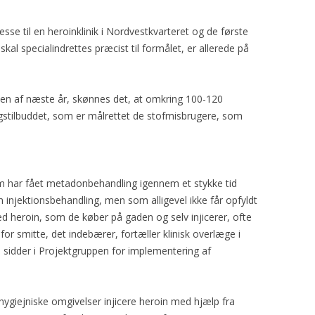
sse til en heroinklinik i Nordvestkvarteret og de første
 skal specialindrettes præcist til formålet, er allerede på
lsen af næste år, skønnes det, at omkring 100-120
ingstilbuddet, som er målrettet de stofmisbrugere, som
om har fået metadonbehandling igennem et stykke tid
m injektionsbehandling, men som alligevel ikke får opfyldt
d heroin, som de køber på gaden og selv injicerer, ofte
or smitte, det indebærer, fortæller klinisk overlæge i
m sidder i Projektgruppen for implementering af
 hygiejniske omgivelser injicere heroin med hjælp fra