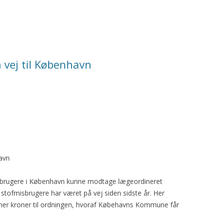
 vej til København
avn
isbrugere i København kunne modtage lægeordineret
il stofmisbrugere har været på vej siden sidste år. Her
lioner kroner til ordningen, hvoraf Købehavns Kommune får