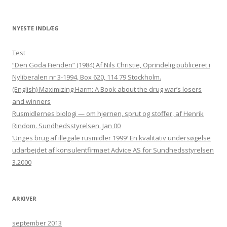
NYESTE INDLÆG
Test
“Den Goda Fienden” (1984) Af Nils Christie, Oprindelig publiceret i
Nyliberalen nr 3-1994, Box 620, 114 79 Stockholm.
(English) Maximizing Harm: A Book about the drug war’s losers
and winners
Rusmidlernes biologi — om hjernen, sprut og stoffer, af Henrik
Rindom. Sundhedsstyrelsen. Jan 00
‘Unges brug af illegale rusmidler 1999′ En kvalitativ undersøgelse
udarbejdet af konsulentfirmaet Advice AS for Sundhedsstyrelsen
3.2000
ARKIVER
september 2013