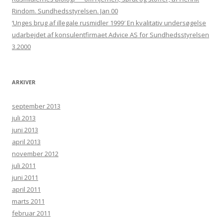
Rindom. Sundhedsstyrelsen. Jan 00
‘Unges brug af illegale rusmidler 1999′ En kvalitativ undersøgelse
udarbejdet af konsulentfirmaet Advice AS for Sundhedsstyrelsen
3.2000
ARKIVER
september 2013
juli 2013
juni 2013
april 2013
november 2012
juli 2011
juni 2011
april 2011
marts 2011
februar 2011