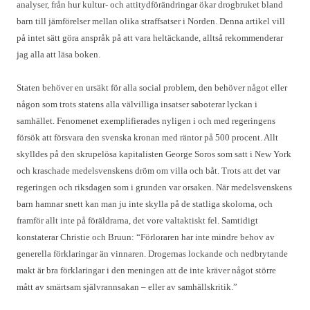
analyser, från hur kultur- och attitydförändringar ökar drogbruket bland
barn till jämförelser mellan olika straffsatser i Norden. Denna artikel vill
på intet sätt göra anspråk på att vara heltäckande, alltså rekommenderar
jag alla att läsa boken.
Staten behöver en ursäkt för alla social problem, den behöver något eller
någon som trots statens alla välvilliga insatser saboterar lyckan i
samhället. Fenomenet exemplifierades nyligen i och med regeringens
försök att försvara den svenska kronan med räntor på 500 procent. Allt
skylldes på den skrupelösa kapitalisten George Soros som satt i New York
och kraschade medelsvenskens dröm om villa och båt. Trots att det var
regeringen och riksdagen som i grunden var orsaken. När medelsvenskens
barn hamnar snett kan man ju inte skylla på de statliga skolorna, och
framför allt inte på föräldrarna, det vore valtaktiskt fel. Samtidigt
konstaterar Christie och Bruun: “Förloraren har inte mindre behov av
generella förklaringar än vinnaren. Drogernas lockande och nedbrytande
makt är bra förklaringar i den meningen att de inte kräver något större
mått av smärtsam självrannsakan – eller av samhällskritik.”