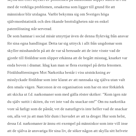
med de verkliga problemen, orsakerna som ligger till grund för att
människor blir utslagna. Varför bekymra sig om Sveriges höga
självmordstatistik och den ökande brottsligheten när en enkel
patentlösning står serverad.
De som hamnar i social misär utnyttjar även de denna flyktväg från ansvar
för sina egna handlingar. Detta tar sig uttryck i allt från ungdomar som
skyller misshandeln på att de var så berusade att de inte visste vad de
gjorde till föräldrar som slipper erkänna att de begått misstag, knarket var
enda boven i dramat. Idag kan man se flera exempel på detta fenomen.
Föräldraföreningen Mot Narkotika består i viss utsträckning av
misslyckade föräldrar som inte klarat av att rannsaka sig själva utan valt
den smala vägen. Narconon är en organisation som har en stor förkärlek
att skicka ut f.d. narkomaner som med gälla röster skriker: “Kom igen när
du själv suttit i skiten, du vet inte vad du snackar om!” Om nu narkotika
vore så farligt som de påstår, vet de naturligtvis inte heller vad de snackar
om, alla vet ju att man blir dum i huvudet av att ta droger. Hur som helst,
dessa f.d. narkomaner är ännu ett exempel på människor som inte vill inse
att de själva är ansvariga för sina liv, de söker någon att skylla sitt helvete