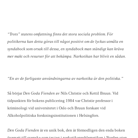
“Trots” statens omfattning finns det stora sociala problem. För
politikerna kan detta göras till något positivt om de lyckas utmåla en
syndabock som orsak till dessa, en syndabock man ständigt kan kräva
mer makt och resurser för att bekämpa. Narkotikan har blivit en sådan.
“En av de farligaste användningarna av narkotika är den politiska.”
Så börjar
Den Goda Fienden
av Nils Christie och Kettil Bruun. Vid
tidpunkten för bokens publicering 1984 var Christie professor i
kriminologi vid universitetet i Oslo och Bruun forskare vid
Alkoholpolitiska forskningsinstitutionen i Helsingfors.
Den Goda Fienden
är en unik bok, den är förmodligen den enda boken
översatt till svenska som tar tag i narkotikaproblematiken i Norden utan