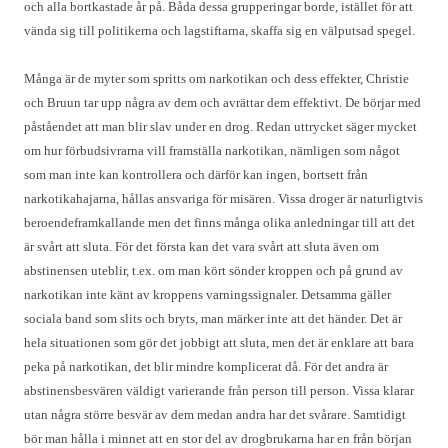
och alla bortkastade år på. Båda dessa grupperingar borde, istället för att
vända sig till politikerna och lagstiftarna, skaffa sig en välputsad spegel.
Många är de myter som spritts om narkotikan och dess effekter, Christie
och Bruun tar upp några av dem och avrättar dem effektivt. De börjar med
påståendet att man blir slav under en drog. Redan uttrycket säger mycket
om hur förbudsivrarna vill framställa narkotikan, nämligen som något
som man inte kan kontrollera och därför kan ingen, bortsett från
narkotikahajarna, hållas ansvariga för misären. Vissa droger är naturligtvis
beroendeframkallande men det finns många olika anledningar till att det
är svårt att sluta. För det första kan det vara svårt att sluta även om
abstinensen uteblir, t.ex. om man kört sönder kroppen och på grund av
narkotikan inte känt av kroppens varningssignaler. Detsamma gäller
sociala band som slits och bryts, man märker inte att det händer. Det är
hela situationen som gör det jobbigt att sluta, men det är enklare att bara
peka på narkotikan, det blir mindre komplicerat då. För det andra är
abstinensbesvären väldigt varierande från person till person. Vissa klarar
utan några större besvär av dem medan andra har det svårare. Samtidigt
bör man hålla i minnet att en stor del av drogbrukarna har en från början