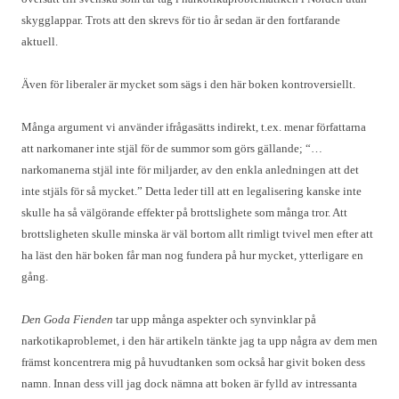
skygglappar. Trots att den skrevs för tio år sedan är den fortfarande
aktuell.
Även för liberaler är mycket som sägs i den här boken kontroversiellt.
Många argument vi använder ifrågasätts indirekt, t.ex. menar författarna
att narkomaner inte stjäl för de summor som görs gällande; “…
narkomanerna stjäl inte för miljarder, av den enkla anledningen att det
inte stjäls för så mycket.” Detta leder till att en legalisering kanske inte
skulle ha så välgörande effekter på brottslighete som många tror. Att
brottsligheten skulle minska är väl bortom allt rimligt tvivel men efter att
ha läst den här boken får man nog fundera på hur mycket, ytterligare en
gång.
Den Goda Fienden
tar upp många aspekter och synvinklar på
narkotikaproblemet, i den här artikeln tänkte jag ta upp några av dem men
främst koncentrera mig på huvudtanken som också har givit boken dess
namn. Innan dess vill jag dock nämna att boken är fylld av intressanta