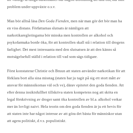
problem under uppväxte o.s.v.
Man bör alltså läsa
Den Goda Fienden
, men när man gör det bör man ha
en viss distans. Författarnas slutsats är nämligen att
narkotikaregleringarna bör minska men kontrollen av alkohol och
psykofarmaka borde öka, för att kontrollen skall stå i relation till drogens
farlighet. Det mest intressanta med den slutsatsen är att den känns så
motsägelsefull ställd i relation till vad som sägs tidigare.
Först konstaterar Christie och Bruun att staten använder narkotikan för att
förklara bort alla sina misstag (staten har ju tagit på sig ett stort mått av
ansvar för männsikornas väl och ve), därav epitetet den goda fienden. Att
efter denna insiktsfullhet tillskriva staten kompetens nog att sköta en
legal förskrivning av droger samt öka kontrollen av bl.a. alkohol verkar
mer än lovligt naivt. Hela teorin om den goda fienden är ju ett bevis för
att staten inte har något intresse av att göra det bästa för människor utan
att agera politiskt, d.v.s. populistiskt.