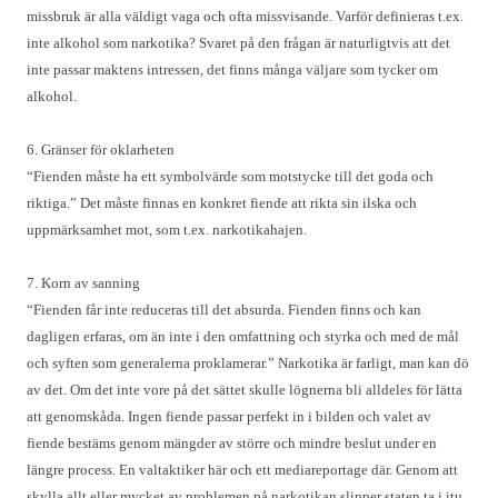
missbruk är alla väldigt vaga och ofta missvisande. Varför definieras t.ex.
inte alkohol som narkotika? Svaret på den frågan är naturligtvis att det
inte passar maktens intressen, det finns många väljare som tycker om
alkohol.
6. Gränser för oklarheten
“Fienden måste ha ett symbolvärde som motstycke till det goda och
riktiga.” Det måste finnas en konkret fiende att rikta sin ilska och
uppmärksamhet mot, som t.ex. narkotikahajen.
7. Korn av sanning
“Fienden får inte reduceras till det absurda. Fienden finns och kan
dagligen erfaras, om än inte i den omfattning och styrka och med de mål
och syften som generalerna proklamerar.” Narkotika är farligt, man kan dö
av det. Om det inte vore på det sättet skulle lögnerna bli alldeles för lätta
att genomskåda. Ingen fiende passar perfekt in i bilden och valet av
fiende bestäms genom mängder av större och mindre beslut under en
längre process. En valtaktiker här och ett mediareportage där. Genom att
skylla allt eller mycket av problemen på narkotikan slipper staten ta i itu