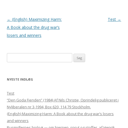
Indlægsnavigation
←
(English) Maximizing Harm:
Test
→
A Book about the drug war’s
losers and winners
Søg efter:
NYESTE INDLÆG
Test
“Den Goda Fienden” (1984) Af Nils Christie, Oprindelig publiceret i
Nyliberalen nr 3-1994, Box 620, 114 79 Stockholm.
(English) Maximizing Harm: A Book about the drug war’s losers
and winners
Rusmidlernes biologi — om hjernen, sprut og stoffer, af Henrik