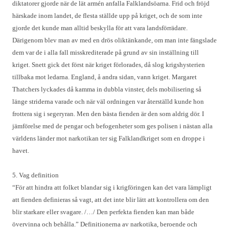
diktatorer gjorde när de lät armén anfalla Falklandsöarna. Frid och fröjd
härskade inom landet, de flesta ställde upp på kriget, och de som inte
gjorde det kunde man alltid beskylla för att vara landsförrädare.
Därigenom blev man av med en drös oliktänkande, om man inte fängslade
dem var de i alla fall misskrediterade på grund av sin inställning till
kriget. Snett gick det först när kriget förlorades, då slog krigshysterien
tillbaka mot ledarna. England, å andra sidan, vann kriget. Margaret
Thatchers lyckades då kamma in dubbla vinster, dels mobilisering så
länge striderna varade och när väl ordningen var återställd kunde hon
frottera sig i segeryran. Men den bästa fienden är den som aldrig dör. I
jämförelse med de pengar och befogenheter som ges polisen i nästan alla
världens länder mot narkotikan ter sig Falklandkriget som en droppe i
havet.
5. Vag definition
“För att hindra att folket blandar sig i krigföringen kan det vara lämpligt
att fienden definieras så vagt, att det inte blir lätt att kontrollera om den
blir starkare eller svagare. /…/ Den perfekta fienden kan man både
övervinna och behålla.” Definitionerna av narkotika, beroende och