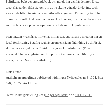
Politikerna behöver en syndabock och när de har den lär de inte i första
taget släppa den ifrån sig och om de nu skulle göra det är det inte tack
vare att de blivit övertygade av rationella argument. Endast trycket från
opinionen skulle få dem att ändra sig. I och för sig kan den här boken ses
som ett försök att påverka opinionen och då indirekt politikerna.
Men faktum kvarstår, politikernas mål är sant egoistiska och därför har en
legal förskrivning i statlig regi, även om en sådan förändring i och för sig
skulle vara av godo, alla förutsättningar att bli misslyckad (för ett
exempel från verkligheten om hur politik kan rasera bra initiativ, se
intervjun med Sven-Erik Åhström).
Mats Hinze
Artikeln ursprungligen publicerad i tidningen Nyliberalen nr 3-1994, Box
620, 114 79 Stockholm.
Dette indlæg blev udgivet i
Bøger og Blade
den
10. juli 2013
.