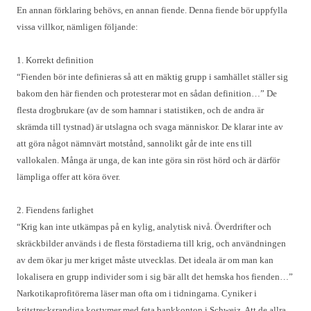
En annan förklaring behövs, en annan fiende. Denna fiende bör uppfylla
vissa villkor, nämligen följande:
1. Korrekt definition
“Fienden bör inte definieras så att en mäktig grupp i samhället ställer sig
bakom den här fienden och protesterar mot en sådan definition…” De
flesta drogbrukare (av de som hamnar i statistiken, och de andra är
skrämda till tystnad) är utslagna och svaga människor. De klarar inte av
att göra något nämnvärt motstånd, sannolikt går de inte ens till
vallokalen. Många är unga, de kan inte göra sin röst hörd och är därför
lämpliga offer att köra över.
2. Fiendens farlighet
“Krig kan inte utkämpas på en kylig, analytisk nivå. Överdrifter och
skräckbilder används i de flesta förstadierna till krig, och användningen
av dem ökar ju mer kriget måste utvecklas. Det ideala är om man kan
lokalisera en grupp individer som i sig bär allt det hemska hos fienden…”
Narkotikaprofitörerna läser man ofta om i tidningarna. Cyniker i
kritstrecksrandiga kostymer med feta bankkonton i Schweiz. Att de allra