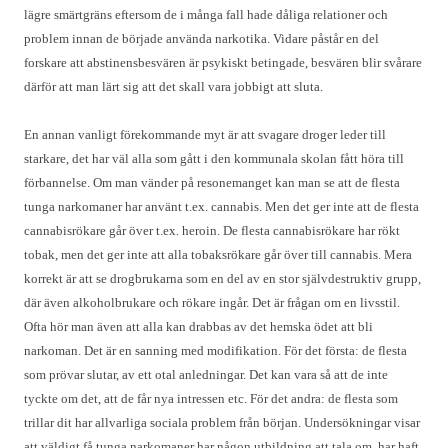
lägre smärtgräns eftersom de i många fall hade dåliga relationer och
problem innan de började använda narkotika. Vidare påstår en del
forskare att abstinensbesvären är psykiskt betingade, besvären blir svårare
därför att man lärt sig att det skall vara jobbigt att sluta.
En annan vanligt förekommande myt är att svagare droger leder till
starkare, det har väl alla som gått i den kommunala skolan fått höra till
förbannelse. Om man vänder på resonemanget kan man se att de flesta
tunga narkomaner har använt t.ex. cannabis. Men det ger inte att de flesta
cannabisrökare går över t.ex. heroin. De flesta cannabisrökare har rökt
tobak, men det ger inte att alla tobaksrökare går över till cannabis. Mera
korrekt är att se drogbrukarna som en del av en stor självdestruktiv grupp,
där även alkoholbrukare och rökare ingår. Det är frågan om en livsstil.
Ofta hör man även att alla kan drabbas av det hemska ödet att bli
narkoman. Det är en sanning med modifikation. För det första: de flesta
som prövar slutar, av ett otal anledningar. Det kan vara så att de inte
tyckte om det, att de får nya intressen etc. För det andra: de flesta som
trillar dit har allvarliga sociala problem från början. Undersökningar visar
att väldigt få tunga narkomaner har någon utbildning att tala om, har haft