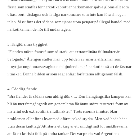
flesta som straffas för narkotikabrott är narkomaner själva glöms allt som
oftast bort. Utslagna och fattiga narkomaner som inte kan föra sin egen
talan. Visst finns det sådana som tjänar stora pengar på illegal handel med
narkotika men de hör till undantagen.
3. Krigförarnas trygghet
“Fienden måste framstå som så stark, att extraordinära fullmakter är
befogade.” Återigen ställer man upp bilden av smarta affärsmän som
utnyttjar ungdomars svaghet och bjuder dem på narkotika så att de fastnar
i träsket. Denna bilden är som sagt enligt författarna alltigenom falsk.
4. Odödlig fiende
“Bra fiender är sådana som aldrig dör. /…/ Den framgångsrika kampen kan
bli än mer framgångsrik om generalerna får ännu större resurser i form av
material och extraordinära fullmakter.” Trots enorma insatser ökar
problemen eller finns kvar med oförminskad styrka. Men vad hade hänt
utan dessa krafttag? Att starta ett krig är ett smidigt sätt för makthavarna
att få ett kritiskt folk på andra tankar. Det var precis vad Argentinas