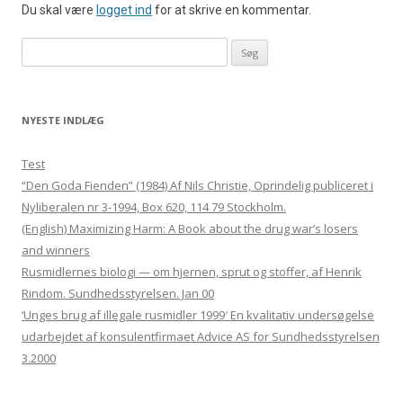
Du skal være
logget ind
for at skrive en kommentar.
Søg efter:
NYESTE INDLÆG
Test
“Den Goda Fienden” (1984) Af Nils Christie, Oprindelig publiceret i
Nyliberalen nr 3-1994, Box 620, 114 79 Stockholm.
(English) Maximizing Harm: A Book about the drug war’s losers
and winners
Rusmidlernes biologi — om hjernen, sprut og stoffer, af Henrik
Rindom. Sundhedsstyrelsen. Jan 00
‘Unges brug af illegale rusmidler 1999′ En kvalitativ undersøgelse
udarbejdet af konsulentfirmaet Advice AS for Sundhedsstyrelsen
3.2000