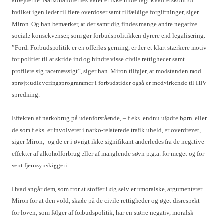
arbejderne. Narkohandlernes varer er ikke underlagt kvalitetskontrol
hvilket igen leder til flere overdoser samt tilfældige forgiftninger, siger
Miron. Og han bemærker, at der samtidig findes mange andre negative
sociale konsekvenser, som gør forbudspolitikken dyrere end legalisering.
”Fordi Forbudspolitik er en offerløs gerning, er der et klart stærkere motiv
for politiet til at skride ind og hindre visse civile rettigheder samt
profilere sig racemæssigt”, siger han. Miron tilføjer, at modstanden mod
sprøjteudleveringsprogrammer i forbudstider også er medvirkende til HIV-
spredning.
Effekten af narkobrug på udenforstående, – f.eks. endnu ufødte børn, eller
de som f.eks. er involveret i narko-relaterede trafik uheld, er overdrevet,
siger Miron,- og de er i øvrigt ikke signifikant anderledes fra de negative
effekter af alkoholforbrug eller af manglende søvn p.g.a. for meget og for
sent fjernsynskiggeri…
Hvad angår dem, som tror at stoffer i sig selv er umoralske, argumenterer
Miron for at den vold, skade på de civile rettigheder og øget disrespekt
for loven, som følger af forbudspolitik, har en større negativ, moralsk