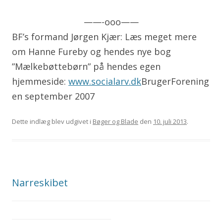
——-ooo——
BF’s formand Jørgen Kjær: Læs meget mere
om Hanne Fureby og hendes nye bog
”Mælkebøttebørn” på hendes egen
hjemmeside:
www.socialarv.dk
BrugerForening
en september 2007
Dette indlæg blev udgivet i
Bøger og Blade
den
10. juli 2013
.
Narreskibet