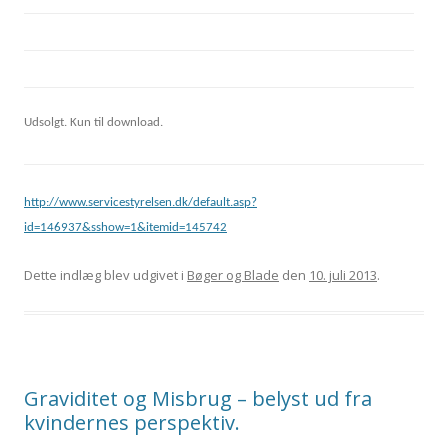
Udsolgt. Kun til download.
http://www.servicestyrelsen.dk/default.asp?
id=146937&sshow=1&itemid=145742
Dette indlæg blev udgivet i
Bøger og Blade
den
10. juli 2013
.
Graviditet og Misbrug – belyst ud fra
kvindernes perspektiv.