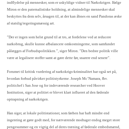
indflydelse på mennesker, som er uskyldige vidner til Narkokrigen. Ifølge
Miron er den paternalistiske holdning, at almindelige mennesker skal
beskyttes fra dem selv, årsagen til, at der kan åbnes en sand Pandoras æske
af statslig/regeringsmæssig art.
”Der er ingen som helst grund til at tro, at fordelene ved at reducere
narkobrug, skulle kunne afbalancere omkostningerne, som samfundet
pålægges af Forbudspolitikken.”, siger Miron. ”Den bedste politik ville
være at legalisere stoffer samt at gøre dette før, snarere end senere”.
Forumet til kritisk vurdering af narkokrigs-kriminalitet har også set på,
hvordan forbud påvirker politistyrkerne. Joseph Mc’Namara, fhv.
politichef i San Jose og for indeværende researcher ved Hoover
Institution, siger at politiet er blevet klart influeret af den føderale
optrapning af narkokrigen.
Han siger, at lokale politistationer, som førhen har haft mindre end
ingenting at gøre godt med, for nærværende modtager endog meget store
pengesummer og en vigtig del af deres træning af føderale embedsmænd,