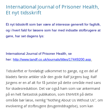
International Journal of Prisoner Health,
Et nyt tidsskrift
Et nyt tidsskrift som bør være af interesse generelt for fagfolk,
og i hvert fald for læsere som har med indsatte stofbrugere at
gøre, har set dagens lys:
International Journal of Prisoner Health, se
her:
http://www.tandf.co.uk/journals/titles/17449200.asp
Tidsskriftet er foreløbigt udkommet to gange, og en del af
bladets første artikler står den gode Ralf Jürgens bag. Ralf
Jürgens er en af alt for få jurister på dette område med sans
for skadesreduktion. Det var også ham som var ankermand
på en helt fantastisk publikation, som ENHVER på dette
område bør læse, nemlig ”Nothing About Us Without Us”, om
involvering af stofbrugere (brugerinddragelse), som kan