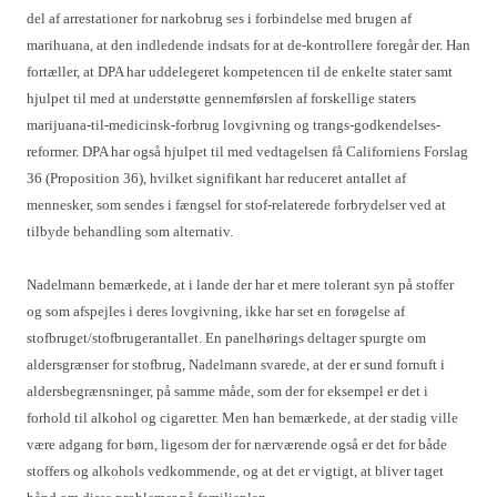
del af arrestationer for narkobrug ses i forbindelse med brugen af
marihuana, at den indledende indsats for at de-kontrollere foregår der. Han
fortæller, at DPA har uddelegeret kompetencen til de enkelte stater samt
hjulpet til med at understøtte gennemførslen af forskellige staters
marijuana-til-medicinsk-forbrug lovgivning og trangs-godkendelses-
reformer. DPA har også hjulpet til med vedtagelsen få Californiens Forslag
36 (Proposition 36), hvilket signifikant har reduceret antallet af
mennesker, som sendes i fængsel for stof-relaterede forbrydelser ved at
tilbyde behandling som alternativ.
Nadelmann bemærkede, at i lande der har et mere tolerant syn på stoffer
og som afspejles i deres lovgivning, ikke har set en forøgelse af
stofbruget/stofbrugerantallet. En panelhørings deltager spurgte om
aldersgrænser for stofbrug, Nadelmann svarede, at der er sund fornuft i
aldersbegrænsninger, på samme måde, som der for eksempel er det i
forhold til alkohol og cigaretter. Men han bemærkede, at der stadig ville
være adgang for børn, ligesom der for nærværende også er det for både
stoffers og alkohols vedkommende, og at det er vigtigt, at bliver taget