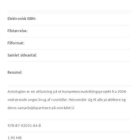
Elektronisk ISBN:
Filstørrelse:
Filformat:
Samlet sideantal:
Resumé:
Antologien er en afslutning på et kompetenceudviklingsprojekt fra 2006
vedrørende unges brug af rusmidler. Henvender sig til alle praktikere og
deres samarbejdspartnere på området.
U
978-87-92031-64-8
1,90 MB