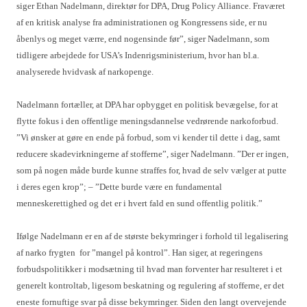
siger Ethan Nadelmann, direktør for DPA, Drug Policy Alliance. Fraværet
af en kritisk analyse fra administrationen og Kongressens side, er nu
åbenlys og meget værre, end nogensinde før”, siger Nadelmann, som
tidligere arbejdede for USA’s Indenrigsministerium, hvor han bl.a.
analyserede hvidvask af narkopenge.
Nadelmann fortæller, at DPA har opbygget en politisk bevægelse, for at
flytte fokus i den offentlige meningsdannelse vedrørende narkoforbud.
”Vi ønsker at gøre en ende på forbud, som vi kender til dette i dag, samt
reducere skadevirkningerne af stofferne”, siger Nadelmann. ”Der er ingen,
som på nogen måde burde kunne straffes for, hvad de selv vælger at putte
i deres egen krop”; – ”Dette burde være en fundamental
menneskerettighed og det er i hvert fald en sund offentlig politik.”
Ifølge Nadelmann er en af de største bekymringer i forhold til legalisering
af narko frygten for ”mangel på kontrol”. Han siger, at regeringens
forbudspolitikker i modsætning til hvad man forventer har resulteret i et
generelt kontroltab, ligesom beskatning og regulering af stofferne, er det
eneste fornuftige svar på disse bekymringer. Siden den langt overvejende