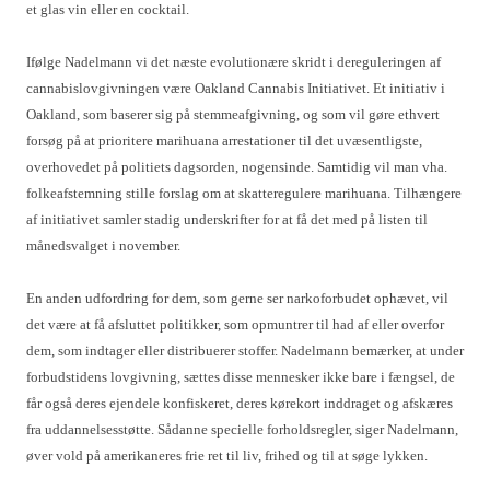
et glas vin eller en cocktail.
Ifølge Nadelmann vi det næste evolutionære skridt i dereguleringen af
cannabislovgivningen være Oakland Cannabis Initiativet. Et initiativ i
Oakland, som baserer sig på stemmeafgivning, og som vil gøre ethvert
forsøg på at prioritere marihuana arrestationer til det uvæsentligste,
overhovedet på politiets dagsorden, nogensinde. Samtidig vil man vha.
folkeafstemning stille forslag om at skatteregulere marihuana. Tilhængere
af initiativet samler stadig underskrifter for at få det med på listen til
månedsvalget i november.
En anden udfordring for dem, som gerne ser narkoforbudet ophævet, vil
det være at få afsluttet politikker, som opmuntrer til had af eller overfor
dem, som indtager eller distribuerer stoffer. Nadelmann bemærker, at under
forbudstidens lovgivning, sættes disse mennesker ikke bare i fængsel, de
får også deres ejendele konfiskeret, deres kørekort inddraget og afskæres
fra uddannelsesstøtte. Sådanne specielle forholdsregler, siger Nadelmann,
øver vold på amerikaneres frie ret til liv, frihed og til at søge lykken.