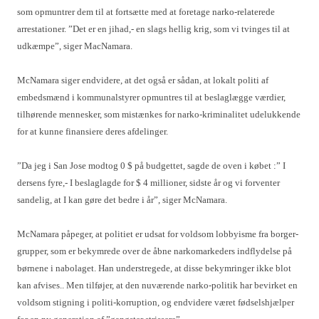
som opmuntrer dem til at fortsætte med at foretage narko-relaterede
arrestationer. ”Det er en jihad,- en slags hellig krig, som vi tvinges til at
udkæmpe”, siger MacNamara.
McNamara siger endvidere, at det også er sådan, at lokalt politi af
embedsmænd i kommunalstyrer opmuntres til at beslaglægge værdier,
tilhørende mennesker, som mistænkes for narko-kriminalitet udelukkende
for at kunne finansiere deres afdelinger.
”Da jeg i San Jose modtog 0 $ på budgettet, sagde de oven i købet :” I
dersens fyre,- I beslaglagde for $ 4 millioner, sidste år og vi forventer
sandelig, at I kan gøre det bedre i år”, siger McNamara.
McNamara påpeger, at politiet er udsat for voldsom lobbyisme fra borger-
grupper, som er bekymrede over de åbne narkomarkeders indflydelse på
børnene i nabolaget. Han understregede, at disse bekymringer ikke blot
kan afvises.. Men tilføjer, at den nuværende narko-politik har bevirket en
voldsom stigning i politi-korruption, og endvidere været fødselshjælper