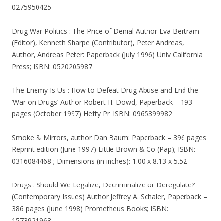
0275950425
Drug War Politics : The Price of Denial Author Eva Bertram
(Editor), Kenneth Sharpe (Contributor), Peter Andreas,
Author, Andreas Peter: Paperback (July 1996) Univ California
Press; ISBN: 0520205987
The Enemy Is Us : How to Defeat Drug Abuse and End the
‘War on Drugs’ Author Robert H. Dowd, Paperback – 193
pages (October 1997) Hefty Pr; ISBN: 0965399982
Smoke & Mirrors, author Dan Baum: Paperback – 396 pages
Reprint edition (June 1997) Little Brown & Co (Pap); ISBN:
0316084468 ; Dimensions (in inches): 1.00 x 8.13 x 5.52
Drugs : Should We Legalize, Decriminalize or Deregulate?
(Contemporary Issues) Author Jeffrey A. Schaler, Paperback –
386 pages (June 1998) Prometheus Books; ISBN:
1573921963