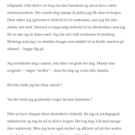
tidspunkt ville skrive en bog om min barndom og om at have været
institutionsbarn. Det varede dog mange år inden jeg fik skrevet bogen.
Først måtte jeg igennem et forhold til en narkoman, som jeg fik min
ældste søn med. Dernæst et langvarigt forhold til en alkoholiker, som jeg
fik en søn og en datter med. Jeg har selv haft tendenser til misbrug.
Misbrug som jeg i en årrække brugte som middel til at holde smerten på
afstand – lægge låg på.
Jeg forelskede mig i mænd, som ikke var gode for mig. Mænd som
svigtede – valgte “stoffet” – frem for mig og vores lille familie.
Hvorfor faldt jeg for disse mænd ?
Var det fordi jeg genkendte noget fra min barndom ?
Efter at have sluppet disse destruktive forhold, fik jeg en pædagogisk
uddannelse og tog fat på at skrive bogen. Det tog mig 3 år med mange
tårer undervejs. Men jeg kom også styrket og afklaret ud på den anden