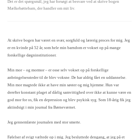
Det er det spørgsmål, jeg har forsøgt at besvare ved at skrive bogen
Mælkebøttebarn, der handler om mit liv.
At skrive bogen har været en svær, sorgfuld og lærerig proces for mig. Jeg
er en kvinde på 52 år, som hele min barndom er vokset op på mange
forskellige døgninstitutioner.
Min mor – og mormor – er osse selv vokset op på forskellige
anbringelsessteder til de blev voksne. De har aldrig fået en uddannelse.
Min mor magtede ikke at have min søster og mig hjemme. Hun var
derefter konstant plaget af dårlig samvittighed over ikke at kunne være en
god mor for os, fik en depression og blev psykisk syg. Som 18-årig fik jeg
aktindsigt i min journal fra Børneværnet.
Jeg gennemlæste journalen med stor smerte.
Følelser af svigt væltede op i mig. Jeg besluttede dengang, at jeg på et