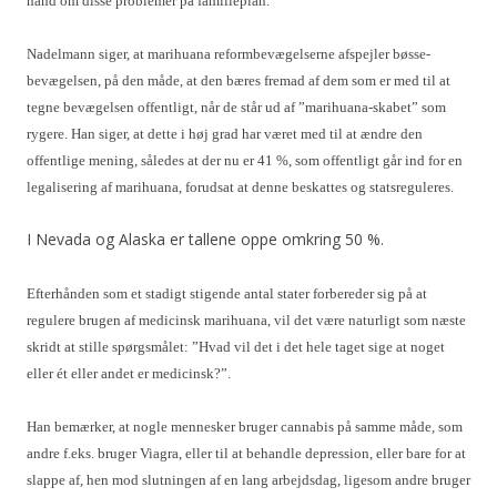
hånd om disse problemer på familieplan.
Nadelmann siger, at marihuana reformbevægelserne afspejler bøsse-
bevægelsen, på den måde, at den bæres fremad af dem som er med til at
tegne bevægelsen offentligt, når de står ud af ”marihuana-skabet” som
rygere. Han siger, at dette i høj grad har været med til at ændre den
offentlige mening, således at der nu er 41 %, som offentligt går ind for en
legalisering af marihuana, forudsat at denne beskattes og statsreguleres.
I Nevada og Alaska er tallene oppe omkring 50 %.
Efterhånden som et stadigt stigende antal stater forbereder sig på at
regulere brugen af medicinsk marihuana, vil det være naturligt som næste
skridt at stille spørgsmålet: ”Hvad vil det i det hele taget sige at noget
eller ét eller andet er medicinsk?”.
Han bemærker, at nogle mennesker bruger cannabis på samme måde, som
andre f.eks. bruger Viagra, eller til at behandle depression, eller bare for at
slappe af, hen mod slutningen af en lang arbejdsdag, ligesom andre bruger