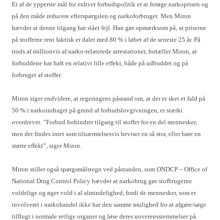
Et af de ypperste mål for enhver forbudspolitik er at forøge narkoprisen og
på den måde reducere efterspørgslen og narkoforbruget. Men Miron
hævder at denne tilgang har slået fejl. Han gør opmærksom på, at priserne
på stofferne rent faktisk er dalet med 80 % i løbet af de seneste 25 år. På
trods af millionvis af narko-relaterede arrestationer, fortæller Miron, at
forbuddene har haft en relativt lille effekt, både på udbuddet og på
forbruget af stoffer.
Miron siger endvidere, at regeringens påstand om, at der er sket et fald på
50 % i narkoindtaget på grund af forbudslovgivningen, er stærkt
overdrevet. ”Forbud forhindrer tilgang til stoffer for en del mennesker,
men der findes intet som tilnærmelsesvis beviser en så stor, eller bare en
større effekt”, siger Miron.
Miron stiller også spørgsmålstegn ved påstanden, som ONDCP – Office of
National Drug Control Policy hævder at narkobrug gør stofbrugerne
voldelige og øger vold i al almindelighed, fordi de mennesker, som er
involveret i narkohandel ikke har den samme mulighed for at afgøre/søge
tilflugt i normale retlige organer og løse deres uoverensstemmelser på.