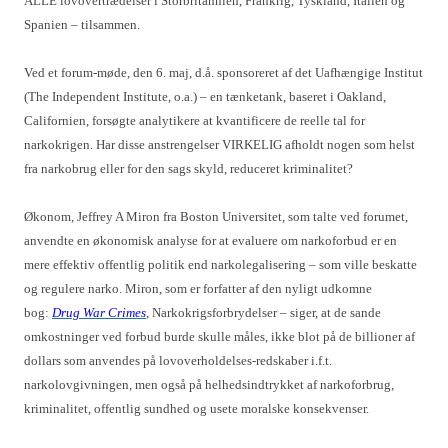
ALLE lovovertrædelser i Storbritannien, Frankrig, Tyskland, Italien og
Spanien – tilsammen.
Ved et forum-møde, den 6. maj, d.å. sponsoreret af det Uafhængige Institut
(The Independent Institute, o.a.) – en tænketank, baseret i Oakland,
Californien, forsøgte analytikere at kvantificere de reelle tal for
narkokrigen. Har disse anstrengelser VIRKELIG afholdt nogen som helst
fra narkobrug eller for den sags skyld, reduceret kriminalitet?
Økonom, Jeffrey A Miron fra Boston Universitet, som talte ved forumet,
anvendte en økonomisk analyse for at evaluere om narkoforbud er en
mere effektiv offentlig politik end narkolegalisering – som ville beskatte
og regulere narko. Miron, som er forfatter af den nyligt udkomne
bog:
Drug War Crimes
, Narkokrigsforbrydelser – siger, at de sande
omkostninger ved forbud burde skulle måles, ikke blot på de billioner af
dollars som anvendes på lovoverholdelses-redskaber i.f.t.
narkolovgivningen, men også på helhedsindtrykket af narkoforbrug,
kriminalitet, offentlig sundhed og usete moralske konsekvenser.