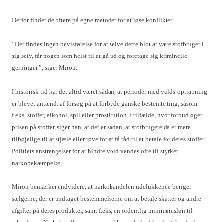
Derfor finder de oftere på egne metoder for at løse konflikter.
”Der findes ingen bevisførelse for at selve dette blot at være stofbruger i
sig selv, får nogen som helst til at gå ud og foretage sig kriminelle
gerninger.”, siger Miron.
I historisk tid har det altid været sådan, at perioder med volds-optrapning
er blevet antændt af forsøg på at forbyde ganske bestemte ting, såsom
f.eks. stoffer, alkohol, spil eller prostitution. I tilfælde, hvor forbud øger
prisen på stoffer, siger han, at det er sådan, at stofbrugere da er mere
tilbøjelige til at stjæle eller røve for at få råd til at betale for deres stoffer.
Politiets anstrengelser for at hindre vold vendes ofte til styrket
narkobekæmpelse.
Miron bemærker endvidere, at narkohandelen udelukkende beriger
sælgerne, der er undtaget bestemmelserne om at betale skatter og andre
afgifter på deres produkter, samt f.eks, en ordentlig minimumsløn til