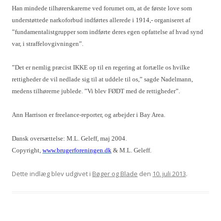
Han mindede tilhørerskarerne ved forumet om, at de første love som
understøttede narkoforbud indførtes allerede i 1914,- organiseret af
”fundamentalistgrupper som indførte deres egen opfattelse af hvad synd
var, i straffelovgivningen”.
”Det er nemlig præcist IKKE op til en regering at fortælle os hvilke
rettigheder de vil nedlade sig til at uddele til os,” sagde Nadelmann,
medens tilhørerne jublede. ”Vi blev FØDT med de rettigheder”.
Ann Harrison er freelance-reporter, og arbejder i Bay Area.
Dansk oversættelse: M.L. Geleff, maj 2004.
Copyright,
www.brugerforeningen.dk
& M.L. Geleff.
Dette indlæg blev udgivet i
Bøger og Blade
den
10. juli 2013
.