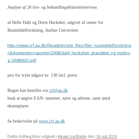
Analyse af 26 livs- og behandlingshistorieinterview.
af Helle Dahl og Dorte Hecksher, udgivet af center for
Rusmiddelforskning, Aarhus Universitet.
http://www.crf.au.dk/fileadmin/site_files/filer_rusmiddelforskning
/dokumenter/raporter/2008/dahl_hecksher_graviditet_og_misbru
g_20080925.pdf
pris for trykt udgave kr. 130 incl. porto.
Bogen kan bestilles via
crf@au.dk
husk at angive EAN- nummer, navn og adresse, samt antal
eksemplarer.
Se beskrivelse på
www.crf.au.dk
Dette indlæg blev udgivet i
Bøger og Blade
den
10. juli 2013
.