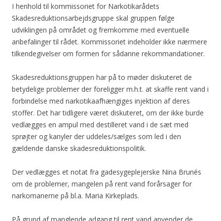
I henhold til kommissoriet for Narkotikarådets
Skadesreduktionsarbejdsgruppe skal gruppen følge
udviklingen på området og fremkomme med eventuelle
anbefalinger til rådet. Kommissoriet indeholder ikke nærmere
tilkendegivelser om formen for sådanne rekommandationer.
Skadesreduktionsgruppen har på to møder diskuteret de
betydelige problemer der foreligger m.h.t. at skaffe rent vand i
forbindelse med narkotikaafhængiges injektion af deres
stoffer. Det har tidligere været diskuteret, om der ikke burde
vedlægges en ampul med destilleret vand i de sæt med
sprøjter og kanyler der uddeles/sælges som led i den
gældende danske skadesreduktionspolitik.
Der vedlægges et notat fra gadesygeplejerske Nina Brunés
om de problemer, mangelen på rent vand forårsager for
narkomanerne på bl.a. Maria Kirkeplads.
På grund af manglende adgang til rent vand anvender de