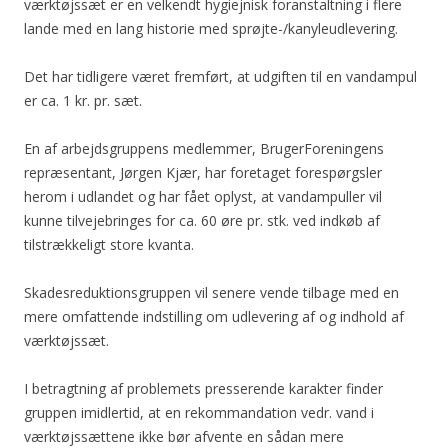
værktøjssæt er en velkendt hygiejnisk foranstaltning i flere
lande med en lang historie med sprøjte-/kanyleudlevering.
Det har tidligere været fremført, at udgiften til en vandampul
er ca. 1 kr. pr. sæt.
En af arbejdsgruppens medlemmer, BrugerForeningens
repræsentant, Jørgen Kjær, har foretaget forespørgsler
herom i udlandet og har fået oplyst, at vandampuller vil
kunne tilvejebringes for ca. 60 øre pr. stk. ved indkøb af
tilstrækkeligt store kvanta.
Skadesreduktionsgruppen vil senere vende tilbage med en
mere omfattende indstilling om udlevering af og indhold af
værktøjssæt.
I betragtning af problemets presserende karakter finder
gruppen imidlertid, at en rekommandation vedr. vand i
værktøjssættene ikke bør afvente en sådan mere