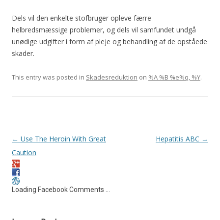
Dels vil den enkelte stofbruger opleve færre
helbredsmæssige problemer, og dels vil samfundet undgå
unødige udgifter i form af pleje og behandling af de opståede
skader.
This entry was posted in
Skadesreduktion
on
%A %B %e%q, %Y
.
Post navigation
←
Use The Heroin With Great
Hepatitis ABC
→
Caution
Loading Facebook Comments ...