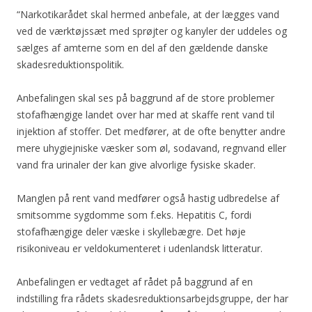
“Narkotikarådet skal hermed anbefale, at der lægges vand
ved de værktøjssæt med sprøjter og kanyler der uddeles og
sælges af amterne som en del af den gældende danske
skadesreduktionspolitik.
Anbefalingen skal ses på baggrund af de store problemer
stofafhængige landet over har med at skaffe rent vand til
injektion af stoffer. Det medfører, at de ofte benytter andre
mere uhygiejniske væsker som øl, sodavand, regnvand eller
vand fra urinaler der kan give alvorlige fysiske skader.
Manglen på rent vand medfører også hastig udbredelse af
smitsomme sygdomme som f.eks. Hepatitis C, fordi
stofafhængige deler væske i skyllebægre. Det høje
risikoniveau er veldokumenteret i udenlandsk litteratur.
Anbefalingen er vedtaget af rådet på baggrund af en
indstilling fra rådets skadesreduktionsarbejdsgruppe, der har