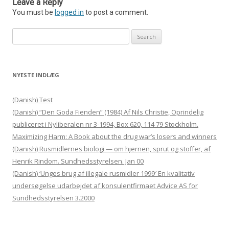
Leave a Reply
You must be
logged in
to post a comment.
Search for:
NYESTE INDLÆG
(Danish) Test
(Danish) “Den Goda Fienden” (1984) Af Nils Christie, Oprindelig
publiceret i Nyliberalen nr 3-1994, Box 620, 114 79 Stockholm.
Maximizing Harm: A Book about the drug war’s losers and winners
(Danish) Rusmidlernes biologi — om hjernen, sprut og stoffer, af
Henrik Rindom. Sundhedsstyrelsen. Jan 00
(Danish) ‘Unges brug af illegale rusmidler 1999′ En kvalitativ
undersøgelse udarbejdet af konsulentfirmaet Advice AS for
Sundhedsstyrelsen 3.2000